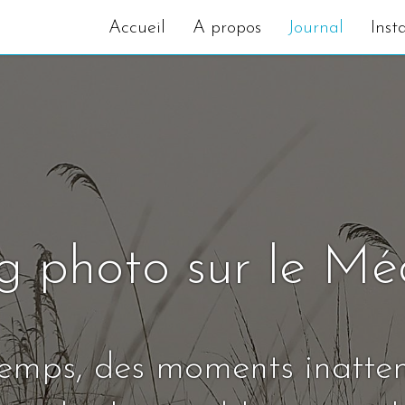
Accueil
A propos
Journal
Inst
g photo sur le M
temps, des moments inatte