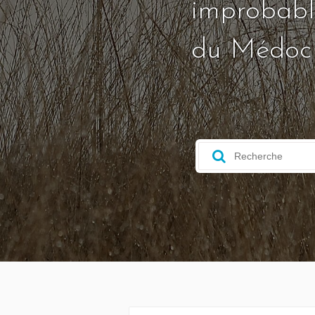
improbable
du Médoc