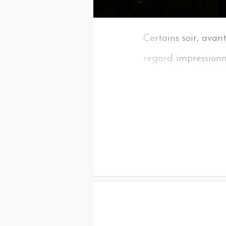
Certains soir, avan
regard impressionn