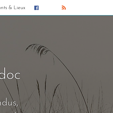
ants & Lieux
édoc
ndus,