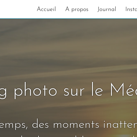
Accueil
A propos
Journal
Inst
g photo sur le M
temps, des moments inatte