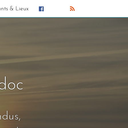
ants & Lieux
édoc
ndus,