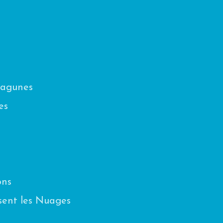
Lagunes
es
ons
sent les Nuages