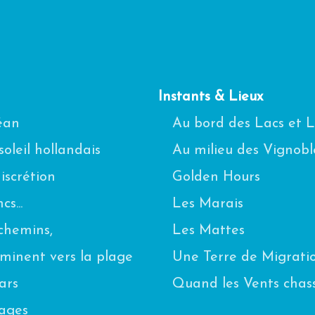
Instants & Lieux
céan
Au bord des Lacs et 
oleil hollandais
Au milieu des Vignobl
scrétion
Golden Hours
s...
Les Marais
chemins,
Les Mattes
eminent vers la plage
Une Terre de Migrati
ars
Quand les Vents chas
uages