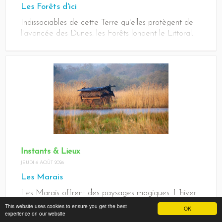
Les Forêts d'ici
Indissociables de cette Terre qu'elles protègent de
l'avancée des Dunes, les Forêts longent le Littoral,
au delà, elles s'étendent bordant Marais et
Vignobles. Elles abritent Chevreuils, Biches,
Sangliers, Cerfs et autres gibiers. Beaucoup de ceux
qui vivent ici ne sauraient bien vivre sans elles... Les
Forêts sont indispensables mais aussi vulnérables, il
faut les préserver.
Instants & Lieux
JEUDI 6 AOÛT 2026
Les Marais
Les Marais offrent des paysages magiques. L’hiver
les arbres et les joncs se reflètent sur l’eau des
This website uses cookies to ensure you get the best
OK
experience on our website
Chenaux, dans une symétrie parfaite, dessinant des