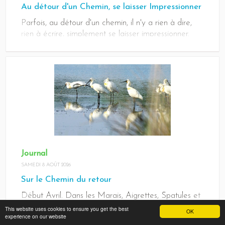
Au détour d'un Chemin, se laisser Impressionner
Parfois, au détour d'un chemin, il n'y a rien à dire,
rien à écrire, simplement se laisser impressionner.
Journal
SAMEDI 8 AOÛT 2026
Sur le Chemin du retour
Début Avril. Dans les Marais, Aigrettes, Spatules et
Canards font une halte pour quelques jours, sur le
This website uses cookies to ensure you get the best
OK
experience on our website
Chemin du retour, avant de repartir vers le Nord....