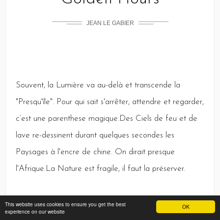
JEAN LE GABIER
Souvent,
la
Lumière
va au-delà et transcende la
"
Presqu
'île".
Pour
qui sait s'arrêter, attendre et regarder,
c’est une parenthese magique.
Des
Ciels
de feu et de
lave re-dessinent durant quelques secondes les
Paysages
à l'encre de chine.
On
dirait presque
l'
Afrique
.
La
Nature
est fragile, il faut la préserver.
This website uses cookies to ensure you get the best
OK
experience on our website