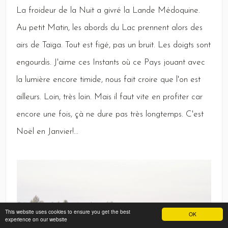
La
froideur de la
Nuit
a givré la
Lande
Médoquine
.
Au
petit
Matin,
les abords du
Lac
prennent alors des
airs de
Taïga
.
Tout
est figé, pas un bruit.
Les
doigts sont
engourdis.
J
'aime ces
Instants
où ce
Pays
jouant avec
la lumière encore timide, nous fait croire que l'on est
ailleurs.
Loin,
très loin.
Mais
il faut vite en profiter car
encore une fois, çà ne dure pas très longtemps.
C
'est
Noël
en
Janvier
!...
This website uses cookies to ensure you get the best
OK
experience on our website