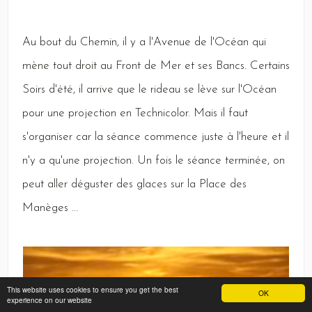
Au
bout du
Chemin,
il y a l'
Avenue
de l'
Océan
qui
mène tout droit au
Front
de
Mer
et ses
Bancs
.
Certains
Soirs
d'été, il arrive que le rideau se lève sur l'
Océan
pour une projection en
Technicolor
.
Mais
il faut
s'organiser car la séance commence juste à l'heure et il
n'y a qu'une projection.
Un
fois le séance terminée, on
peut aller déguster des glaces sur la
Place
des
Manèges
...
This website uses cookies to ensure you get the best
OK
experience on our website