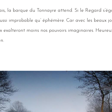
is,
la barque du
Tonnayre
attend.
Si
le
Regard
s’ég
ussi improbable qu’ éphémère.
Car
avec les beaux jo
ieux exalteront moins nos pouvoirs imaginaires.
Heureu
 en.