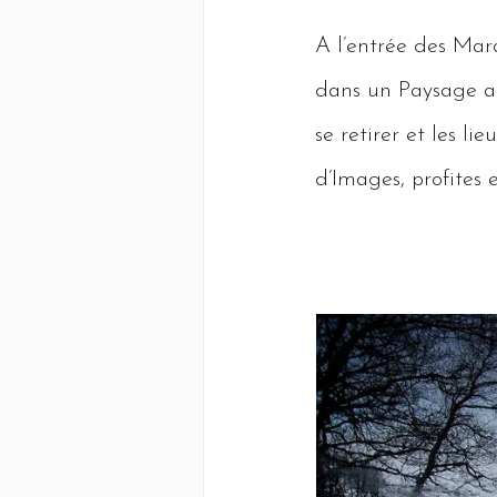
A
l’entrée des
Mara
dans un
Paysage
a
se retirer et les l
d’
Images,
profites