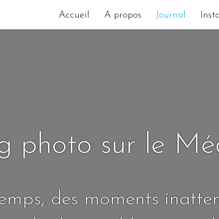
Accueil
A propos
Journal
Inst
g photo sur le M
temps, des moments inatte