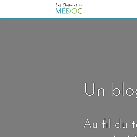
Un blo
Au fil du 