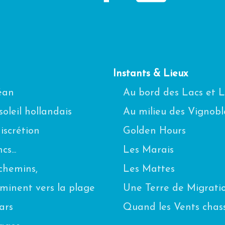
Instants & Lieux
céan
Au bord des Lacs et 
oleil hollandais
Au milieu des Vignobl
scrétion
Golden Hours
s...
Les Marais
chemins,
Les Mattes
eminent vers la plage
Une Terre de Migrati
ars
Quand les Vents chas