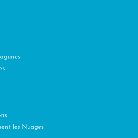
Lagunes
es
ons
sent les Nuages