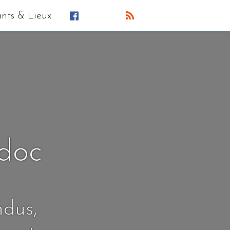
ants & Lieux
édoc
ndus,