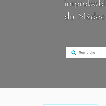
improbable
du Médoc