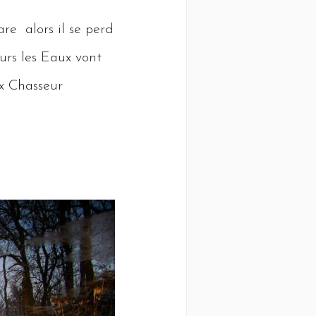
are alors il se perd
urs les
Eaux
vont
x
Chasseur