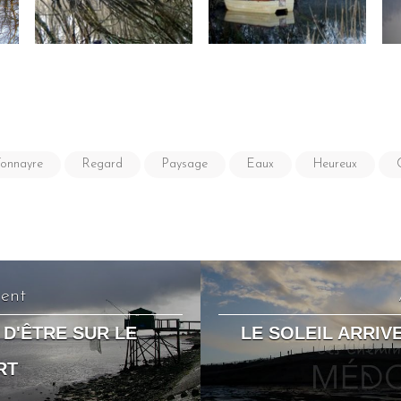
onnayre
Regard
Paysage
Eaux
Heureux
dent
 D'ÊTRE SUR LE
LE SOLEIL ARRIV
RT