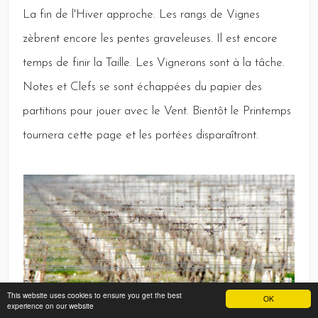
La
fin de l'
Hiver
approche.
Les
rangs de
Vignes
zèbrent encore les pentes graveleuses.
Il
est encore
temps de finir la
Taille
.
Les
Vignerons
sont à la tâche.
Notes
et
Clefs
se sont échappées du papier des
partitions pour jouer avec le
Vent
.
Bientôt
le
Printemps
tournera cette page et les portées disparaîtront.
This website uses cookies to ensure you get the best
OK
experience on our website