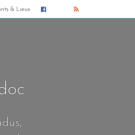
ants & Lieux
édoc
ndus,