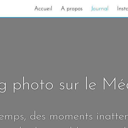
Accueil
A propos
Journal
Inst
g photo sur le M
temps, des moments inatte