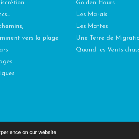
scrétion
Golden Hours
s...
Les Marais
chemins,
Les Mattes
eminent vers la plage
Une Terre de Migrati
ars
Quand les Vents chas
uages
iques
n
xperience on our website
s du Médoc: Blog photo sur le Médoc |
mentions lé