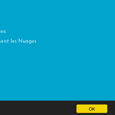
ons
sent les Nuages
OK
gales |
se connecter