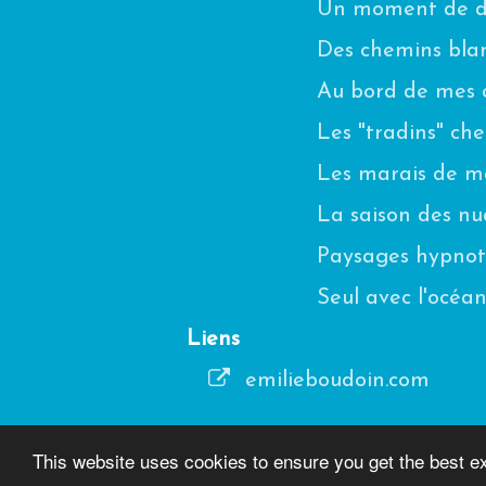
Un moment de di
Des chemins blanc
Au bord de mes 
Les "tradins" ch
Les marais de m
La saison des n
Paysages hypnot
Seul avec l'océa
Liens
emilieboudoin.com
This website uses cookies to ensure you get the best e
2016 © Les Chemin