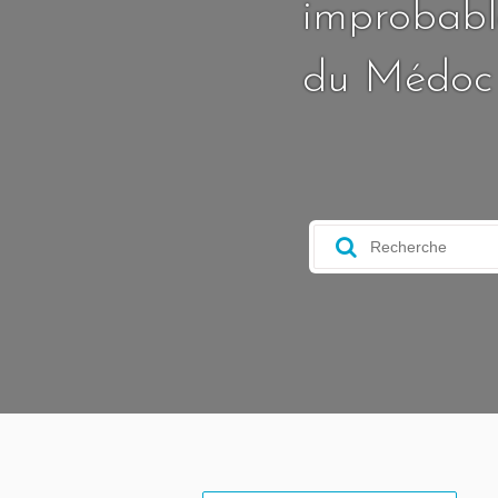
improbable
du Médoc