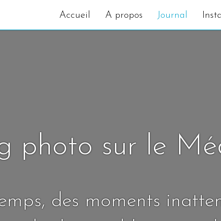
Accueil
A propos
Journal
Inst
g photo sur le M
temps, des moments inatte