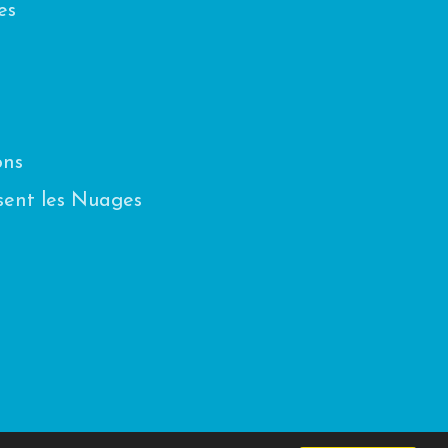
es
ons
sent les Nuages