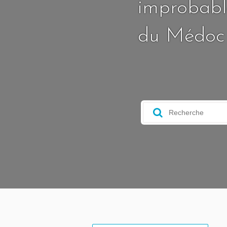
improbable
du Médoc