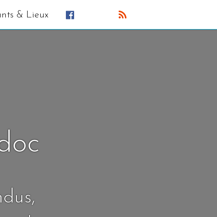
ants & Lieux
édoc
ndus,