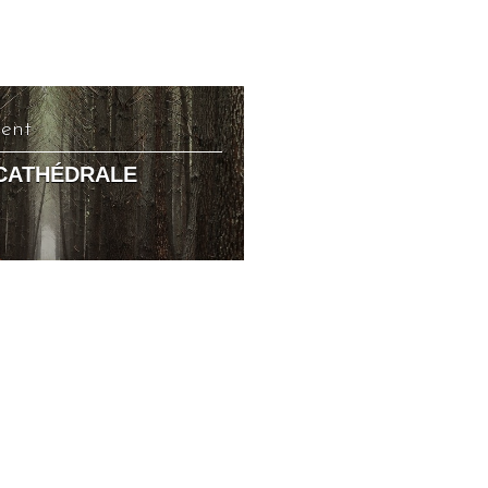
dent
 CATHÉDRALE