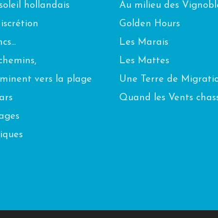
oleil hollandais
Au milieu des Vignobl
scrétion
Golden Hours
s...
Les Marais
chemins,
Les Mattes
eminent vers la plage
Une Terre de Migrati
ars
Quand les Vents chas
uages
iques
n