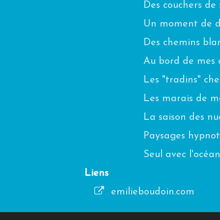
Des couchers de s
Un moment de di
Des chemins blanc
Au bord de mes 
Les "tradins" ch
Les marais de m
La saison des n
Paysages hypnot
Seul avec l'océa
Liens
emilieboudoin.com