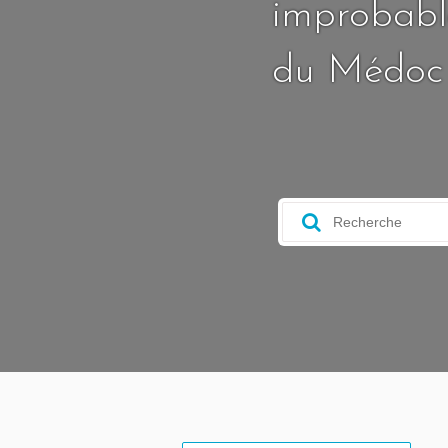
improbable
du Médoc