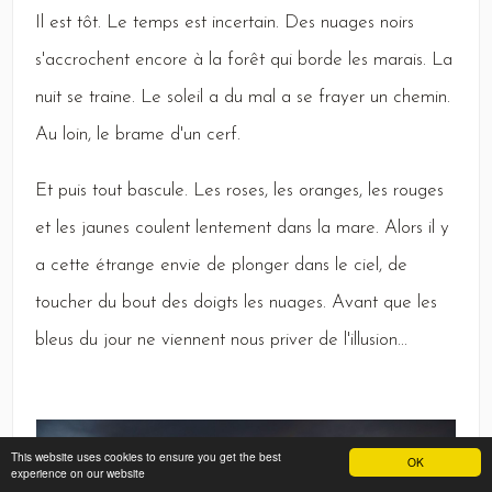
Il
est tôt.
Le
temps est incertain.
Des
nuages noirs
s'accrochent encore à la forêt qui borde les marais.
La
nuit se traine.
Le
soleil a du mal a se frayer un chemin.
Au
loin, le brame d'un cerf.
Et
puis tout bascule.
Les
roses, les oranges, les rouges
et les jaunes coulent lentement dans la mare.
Alors
il y
a cette étrange envie de plonger dans le ciel, de
toucher du bout des doigts les nuages.
Avant
que les
bleus du jour ne viennent nous priver de l'illusion...
This website uses cookies to ensure you get the best
OK
experience on our website