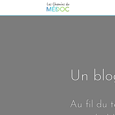
Un blo
Au fil du 