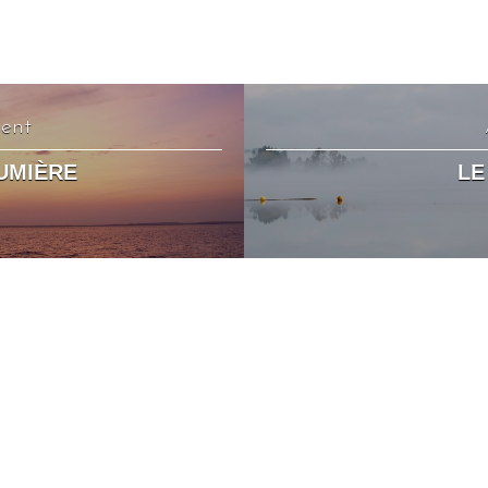
dent
LUMIÈRE
LE