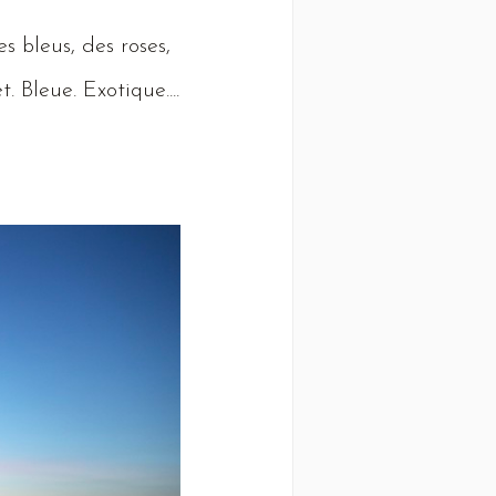
 bleus, des roses,
et.
Bleue
.
Exotique
....