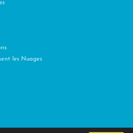
es
ons
sent les Nuages