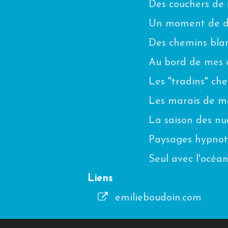
Des couchers de s
Un moment de di
Des chemins blanc
Au bord de mes 
Les "tradins" ch
Les marais de m
La saison des n
Paysages hypnot
Seul avec l'océa
Liens
emilieboudoin.com