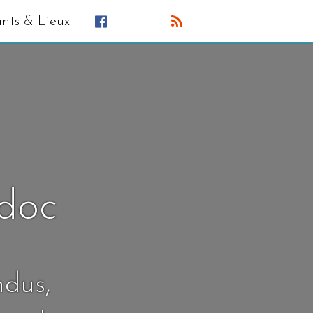
ants & Lieux
édoc
ndus,