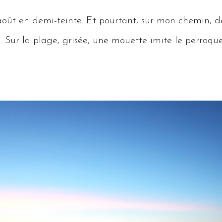
août en demi-teinte.
Et
pourtant, sur mon chemin, des
n
.
Sur
la plage, grisée, une mouette imite le perroqu