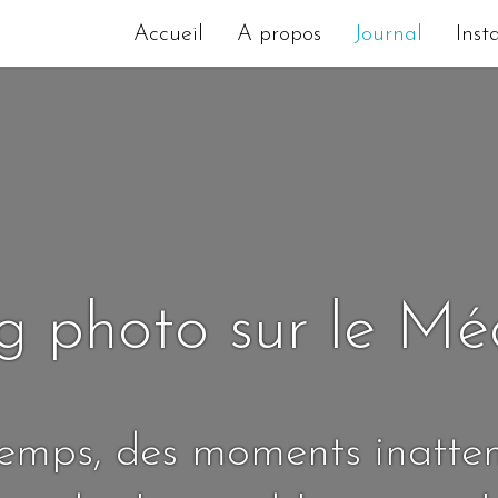
Accueil
A propos
Journal
Inst
g photo sur le M
temps, des moments inatte