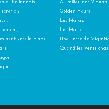
oleil hollandais
Au milieu des Vignobl
scrétion
Golden Hours
s...
Les Marais
chemins,
Les Mattes
eminent vers la plage
Une Terre de Migrati
ars
Quand les Vents chas
uages
iques
n