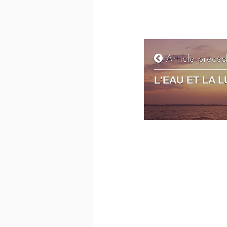
Article précé
L'EAU ET LA 